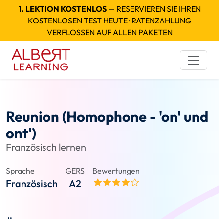
1. LEKTION KOSTENLOS
— RESERVIEREN SIE IHREN
KOSTENLOSEN TEST HEUTE · RATENZAHLUNG
VERFLOSSEN AUF ALLEN PAKETEN
Reunion (Homophone - 'on' und
ont')
Französisch lernen
Sprache
GERS
Bewertungen
Französisch
A2