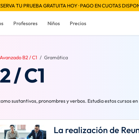
SERVA TU PRUEBA GRATUITA HOY · PAGO EN CUOTAS DISPO
os
Profesores
Niños
Precios
Avanzado B2 / C1
Gramática
 / C1
mo sustantivos, pronombres y verbos. Estudia estos cursos en l
La realización de Reu