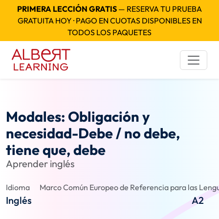
PRIMERA LECCIÓN GRATIS
— RESERVA TU PRUEBA
GRATUITA HOY · PAGO EN CUOTAS DISPONIBLES EN
TODOS LOS PAQUETES
Modales: Obligación y
necesidad-Debe / no debe,
tiene que, debe
Aprender inglés
Idioma
Marco Común Europeo de Referencia para las Lengu
Inglés
A2