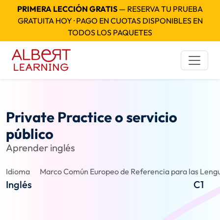
PRIMERA LECCIÓN GRATIS
— RESERVA TU PRUEBA
GRATUITA HOY · PAGO EN CUOTAS DISPONIBLES EN
TODOS LOS PAQUETES
Private Practice o servicio
público
Aprender inglés
Idioma
Marco Común Europeo de Referencia para las Lengu
Inglés
C1