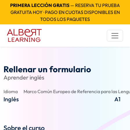
PRIMERA LECCIÓN GRATIS
— RESERVA TU PRUEBA
GRATUITA HOY · PAGO EN CUOTAS DISPONIBLES EN
TODOS LOS PAQUETES
Rellenar un formulario
Aprender inglés
Idioma
Marco Común Europeo de Referencia para las Lengu
Inglés
A1
Sobre el curso