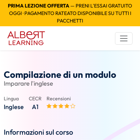
PRIMA LEZIONE OFFERTA
— PRENI L'ESSAI GRATUITO
OGGI · PAGAMENTO RATEATO DISPONIBILE SU TUTTI I
PACCHETTI
Compilazione di un modulo
Imparare l'inglese
Lingua
CECR
Recensioni
Inglese
A1
Informazioni sul corso