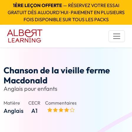
1ÈRE LEÇON OFFERTE
— RÉSERVEZ VOTRE ESSAI
GRATUIT DÈS AUJOURD'HUI · PAIEMENT EN PLUSIEURS
FOIS DISPONIBLE SUR TOUS LES PACKS
Chanson de la vieille ferme
Macdonald
Anglais pour enfants
Matière
CECR
Commentaires
Anglais
A1