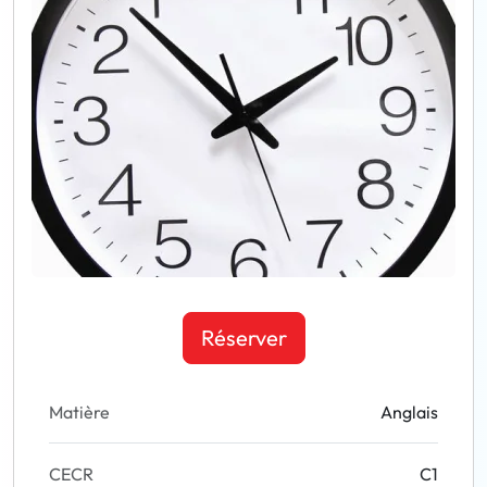
Réserver
Matière
Anglais
CECR
C1