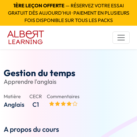
1ÈRE LEÇON OFFERTE
— RÉSERVEZ VOTRE ESSAI
GRATUIT DÈS AUJOURD'HUI · PAIEMENT EN PLUSIEURS
FOIS DISPONIBLE SUR TOUS LES PACKS
Gestion du temps
Apprendre l'anglais
Matière
CECR
Commentaires
Anglais
C1
A propos du cours