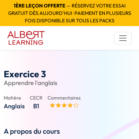
1ÈRE LEÇON OFFERTE
— RÉSERVEZ VOTRE ESSAI
GRATUIT DÈS AUJOURD'HUI · PAIEMENT EN PLUSIEURS
FOIS DISPONIBLE SUR TOUS LES PACKS
Exercice 3
Apprendre l'anglais
Matière
CECR
Commentaires
Anglais
B1
A propos du cours