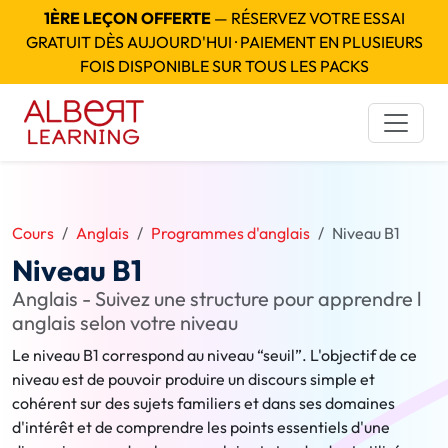
1ÈRE LEÇON OFFERTE
— RÉSERVEZ VOTRE ESSAI
GRATUIT DÈS AUJOURD'HUI · PAIEMENT EN PLUSIEURS
FOIS DISPONIBLE SUR TOUS LES PACKS
Cours
Anglais
Programmes d'anglais
Niveau B1
Niveau B1
Anglais - Suivez une structure pour apprendre l
anglais selon votre niveau
Le niveau B1 correspond au niveau “seuil”. L'objectif de ce
niveau est de pouvoir produire un discours simple et
cohérent sur des sujets familiers et dans ses domaines
d'intérêt et de comprendre les points essentiels d'une