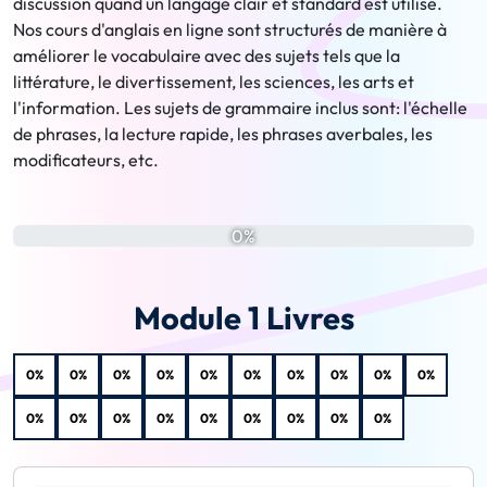
discussion quand un langage clair et standard est utilisé.
Nos cours d'anglais en ligne sont structurés de manière à
améliorer le vocabulaire avec des sujets tels que la
littérature, le divertissement, les sciences, les arts et
l'information. Les sujets de grammaire inclus sont: l'échelle
de phrases, la lecture rapide, les phrases averbales, les
modificateurs, etc.
0%
Module 1 Livres
0%
0%
0%
0%
0%
0%
0%
0%
0%
0%
0%
0%
0%
0%
0%
0%
0%
0%
0%