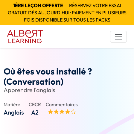
1ÈRE LEÇON OFFERTE
— RÉSERVEZ VOTRE ESSAI
GRATUIT DÈS AUJOURD'HUI · PAIEMENT EN PLUSIEURS
FOIS DISPONIBLE SUR TOUS LES PACKS
Où êtes vous installé ?
(Conversation)
Apprendre l'anglais
Matière
CECR
Commentaires
Anglais
A2