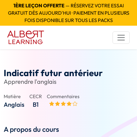
1ÈRE LEÇON OFFERTE
— RÉSERVEZ VOTRE ESSAI
GRATUIT DÈS AUJOURD'HUI · PAIEMENT EN PLUSIEURS
FOIS DISPONIBLE SUR TOUS LES PACKS
Indicatif futur antérieur
Apprendre l'anglais
Matière
CECR
Commentaires
Anglais
B1
A propos du cours