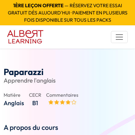
1ÈRE LEÇON OFFERTE
— RÉSERVEZ VOTRE ESSAI
GRATUIT DÈS AUJOURD'HUI · PAIEMENT EN PLUSIEURS
FOIS DISPONIBLE SUR TOUS LES PACKS
Paparazzi
Apprendre l'anglais
Matière
CECR
Commentaires
Anglais
B1
A propos du cours