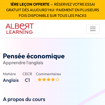
1ÈRE LEÇON OFFERTE
— RÉSERVEZ VOTRE ESSAI
GRATUIT DÈS AUJOURD'HUI · PAIEMENT EN PLUSIEURS
FOIS DISPONIBLE SUR TOUS LES PACKS
Pensée économique
Apprendre l'anglais
Matière
CECR
Commentaires
Anglais
C1
A propos du cours