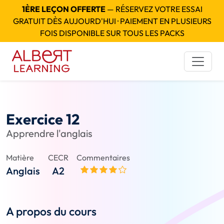
1ÈRE LEÇON OFFERTE
— RÉSERVEZ VOTRE ESSAI
GRATUIT DÈS AUJOURD'HUI · PAIEMENT EN PLUSIEURS
FOIS DISPONIBLE SUR TOUS LES PACKS
Exercice 12
Apprendre l'anglais
Matière
CECR
Commentaires
Anglais
A2
A propos du cours