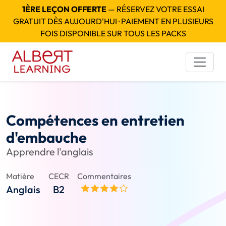
1ÈRE LEÇON OFFERTE
— RÉSERVEZ VOTRE ESSAI
GRATUIT DÈS AUJOURD'HUI · PAIEMENT EN PLUSIEURS
FOIS DISPONIBLE SUR TOUS LES PACKS
Compétences en entretien
d'embauche
Apprendre l'anglais
Matière
CECR
Commentaires
Anglais
B2