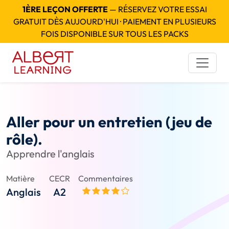
1ÈRE LEÇON OFFERTE
— RÉSERVEZ VOTRE ESSAI
GRATUIT DÈS AUJOURD'HUI · PAIEMENT EN PLUSIEURS
FOIS DISPONIBLE SUR TOUS LES PACKS
Aller pour un entretien (jeu de
rôle).
Apprendre l'anglais
Matière
CECR
Commentaires
Anglais
A2