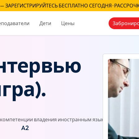
— ЗАРЕГИСТРИРУЙТЕСЬ БЕСПЛАТНО СЕГОДНЯ · РАССРОЧ
еподаватели
Дети
Цены
Заброниро
интервью
гра).
компетенции владения иностранным языком)
Отзывы
A2