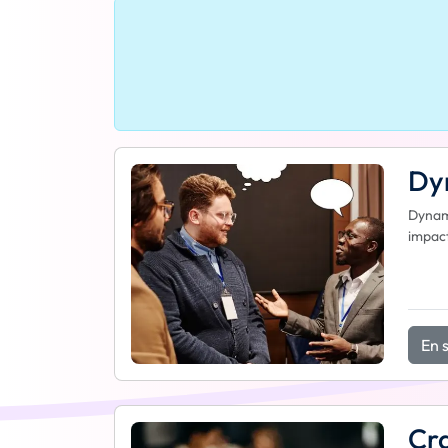
Dyn
Dynami
impact
En s
Cra