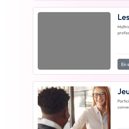
Les
Maîtri
profes
En s
Jeu
Partic
conver