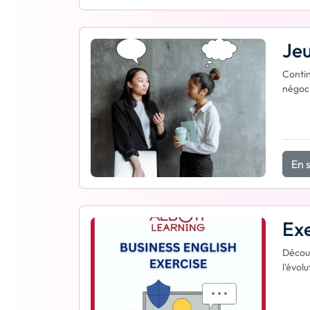
Jeu
Contin
négoci
En s
Exe
Découv
l'évol