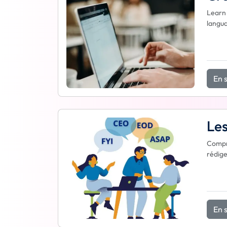
Learn 
langua
En s
Les
Compre
rédige
En s