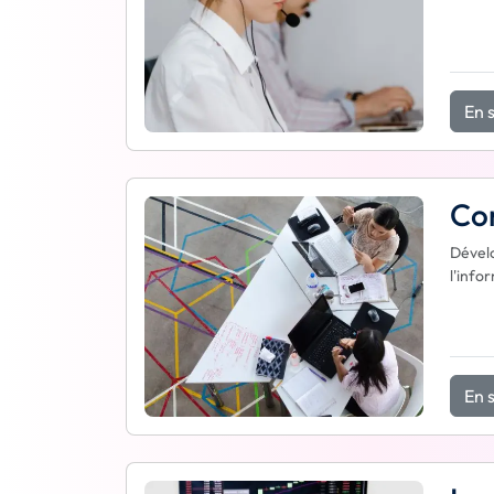
En s
Con
Dévelo
l'infor
En s