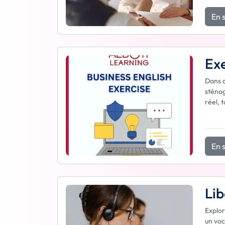
En s
Exe
Dans c
sténog
réel, 
En s
Lib
Explor
un voc