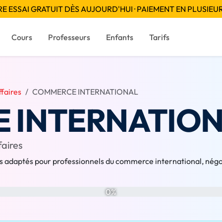
 ESSAI GRATUIT DÈS AUJOURD'HUI · PAIEMENT EN PLUSIEUR
Cours
Professeurs
Enfants
Tarifs
faires
COMMERCE INTERNATIONAL
 INTERNATIO
faires
 adaptés pour professionnels du commerce international, négoc
0%