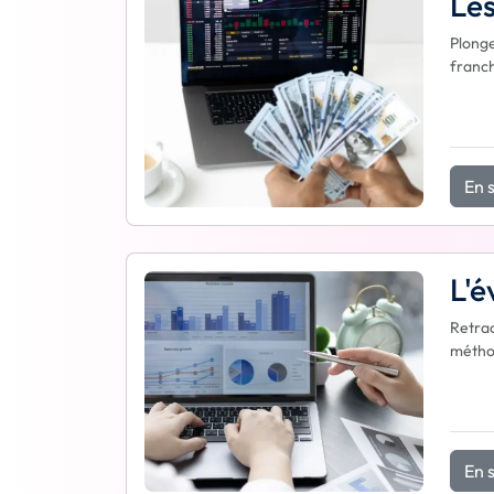
Les
Plonge
franch
En s
L'é
Retrac
méthod
En s