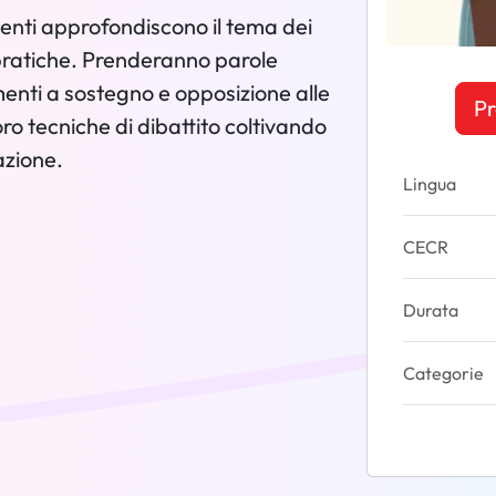
denti approfondiscono il tema dei
à pratiche. Prenderanno parole
menti a sostegno e opposizione alle
Pr
oro tecniche di dibattito coltivando
azione.
Lingua
CECR
Durata
Categorie