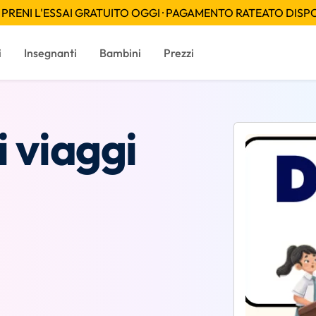
PRENI L'ESSAI GRATUITO OGGI · PAGAMENTO RATEATO DISPON
i
Insegnanti
Bambini
Prezzi
i viaggi