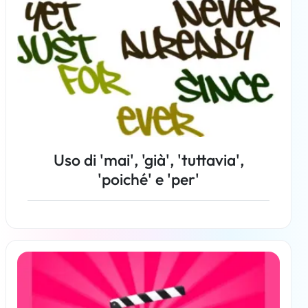
Uso di 'mai', 'già', 'tuttavia',
'poiché' e 'per'
Per saperne di più