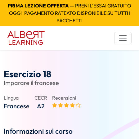
PRIMA LEZIONE OFFERTA
— PRENI L'ESSAI GRATUITO
OGGI · PAGAMENTO RATEATO DISPONIBILE SU TUTTI I
PACCHETTI
Esercizio 18
Imparare il francese
Lingua
CECR
Recensioni
Francese
A2
Informazioni sul corso