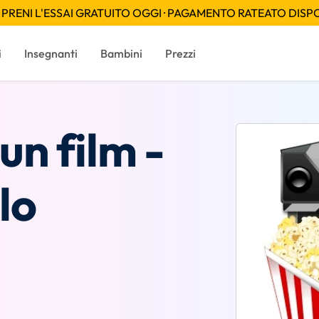
PRENI L'ESSAI GRATUITO OGGI · PAGAMENTO RATEATO DISPON
i
Insegnanti
Bambini
Prezzi
n film -
lo