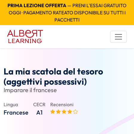
PRIMA LEZIONE OFFERTA
— PRENI L'ESSAI GRATUITO
OGGI · PAGAMENTO RATEATO DISPONIBILE SU TUTTI I
PACCHETTI
La mia scatola del tesoro
(aggettivi possessivi)
Imparare il francese
Lingua
CECR
Recensioni
Francese
A1