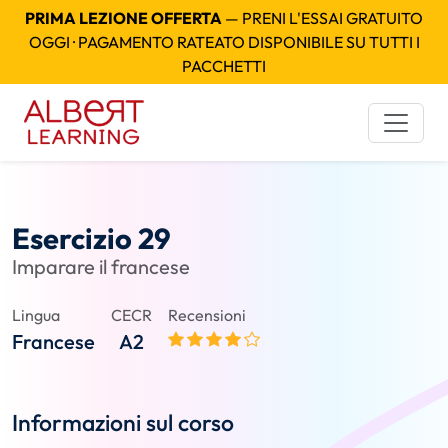
PRIMA LEZIONE OFFERTA
— PRENI L'ESSAI GRATUITO
OGGI · PAGAMENTO RATEATO DISPONIBILE SU TUTTI I
PACCHETTI
Esercizio 29
Imparare il francese
Lingua
CECR
Recensioni
Francese
A2
Informazioni sul corso