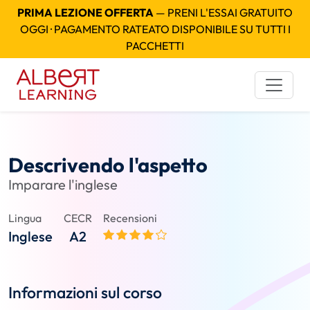
PRIMA LEZIONE OFFERTA
— PRENI L'ESSAI GRATUITO
OGGI · PAGAMENTO RATEATO DISPONIBILE SU TUTTI I
PACCHETTI
Descrivendo l'aspetto
Imparare l'inglese
Lingua
CECR
Recensioni
Inglese
A2
Informazioni sul corso