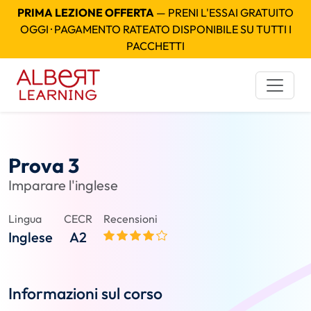
PRIMA LEZIONE OFFERTA
— PRENI L'ESSAI GRATUITO
OGGI · PAGAMENTO RATEATO DISPONIBILE SU TUTTI I
PACCHETTI
Prova 3
Imparare l'inglese
Lingua
CECR
Recensioni
Inglese
A2
Informazioni sul corso