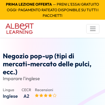
PRIMA LEZIONE OFFERTA
— PRENI L'ESSAI GRATUITO
OGGI · PAGAMENTO RATEATO DISPONIBILE SU TUTTI I
PACCHETTI
Negozio pop-up (tipi di
mercati-mercato delle pulci,
ecc.)
Imparare l'inglese
Lingua
CECR
Recensioni
Inglese
A2