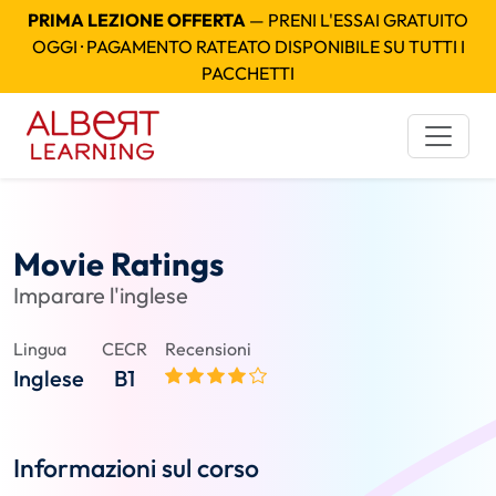
PRIMA LEZIONE OFFERTA
— PRENI L'ESSAI GRATUITO
OGGI · PAGAMENTO RATEATO DISPONIBILE SU TUTTI I
PACCHETTI
Movie Ratings
Imparare l'inglese
Lingua
CECR
Recensioni
Inglese
B1
Informazioni sul corso