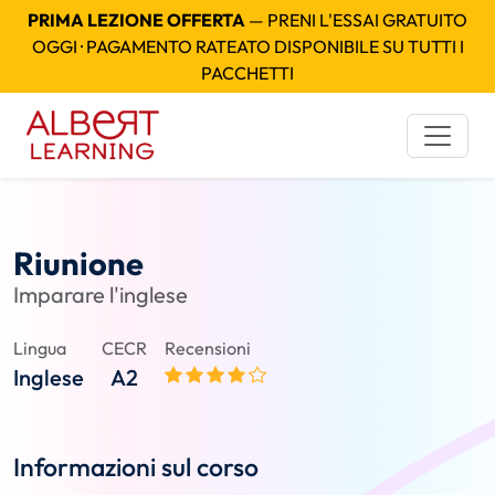
PRIMA LEZIONE OFFERTA
— PRENI L'ESSAI GRATUITO
OGGI · PAGAMENTO RATEATO DISPONIBILE SU TUTTI I
PACCHETTI
Riunione
Imparare l'inglese
Lingua
CECR
Recensioni
Inglese
A2
Informazioni sul corso