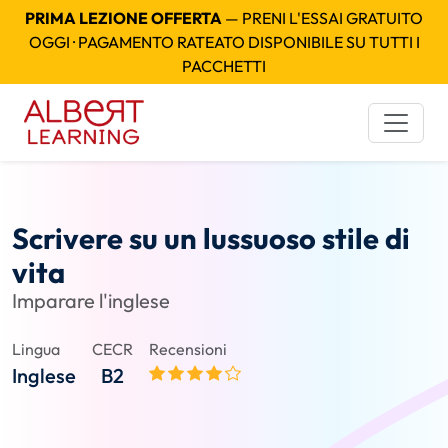
PRIMA LEZIONE OFFERTA
— PRENI L'ESSAI GRATUITO
OGGI · PAGAMENTO RATEATO DISPONIBILE SU TUTTI I
PACCHETTI
Scrivere su un lussuoso stile di
vita
Imparare l'inglese
Lingua
CECR
Recensioni
Inglese
B2