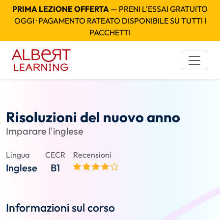
PRIMA LEZIONE OFFERTA
— PRENI L'ESSAI GRATUITO
OGGI · PAGAMENTO RATEATO DISPONIBILE SU TUTTI I
PACCHETTI
Risoluzioni del nuovo anno
Imparare l'inglese
Lingua
CECR
Recensioni
Inglese
B1
Informazioni sul corso