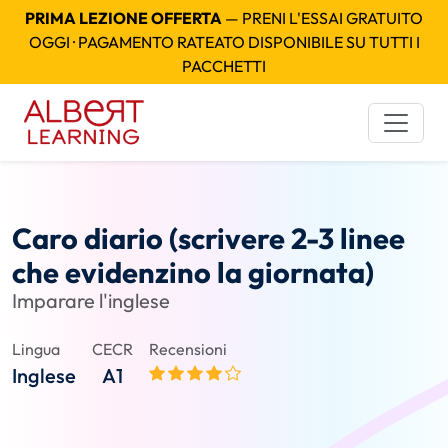
PRIMA LEZIONE OFFERTA
— PRENI L'ESSAI GRATUITO
OGGI · PAGAMENTO RATEATO DISPONIBILE SU TUTTI I
PACCHETTI
Caro diario (scrivere 2-3 linee
che evidenzino la giornata)
Imparare l'inglese
Lingua
CECR
Recensioni
Inglese
A1