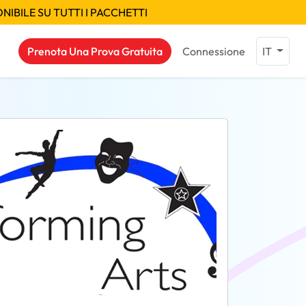
IBILE SU TUTTI I PACCHETTI
Prenota Una Prova Gratuita
Connessione
IT