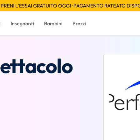
PRENI L'ESSAI GRATUITO OGGI · PAGAMENTO RATEATO DISPON
i
Insegnanti
Bambini
Prezzi
pettacolo