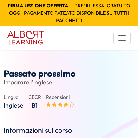
PRIMA LEZIONE OFFERTA
— PRENI L'ESSAI GRATUITO
OGGI · PAGAMENTO RATEATO DISPONIBILE SU TUTTI I
PACCHETTI
Passato prossimo
Imparare l'inglese
Lingua
CECR
Recensioni
Inglese
B1
Informazioni sul corso