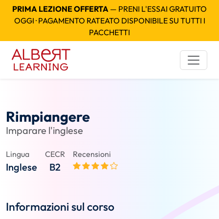
PRIMA LEZIONE OFFERTA
— PRENI L'ESSAI GRATUITO
OGGI · PAGAMENTO RATEATO DISPONIBILE SU TUTTI I
PACCHETTI
Rimpiangere
Imparare l'inglese
Lingua
CECR
Recensioni
Inglese
B2
Informazioni sul corso