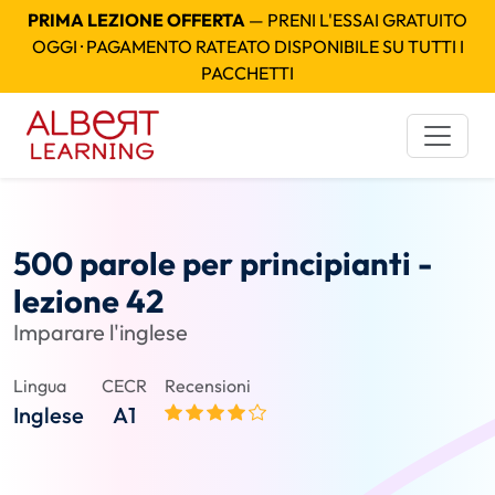
PRIMA LEZIONE OFFERTA
— PRENI L'ESSAI GRATUITO
OGGI · PAGAMENTO RATEATO DISPONIBILE SU TUTTI I
PACCHETTI
500 parole per principianti -
lezione 42
Imparare l'inglese
Lingua
CECR
Recensioni
Inglese
A1