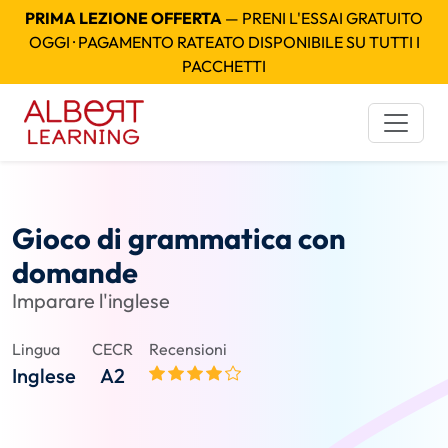
PRIMA LEZIONE OFFERTA
— PRENI L'ESSAI GRATUITO
OGGI · PAGAMENTO RATEATO DISPONIBILE SU TUTTI I
PACCHETTI
Gioco di grammatica con
domande
Imparare l'inglese
Lingua
CECR
Recensioni
Inglese
A2