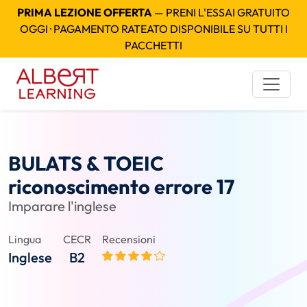
PRIMA LEZIONE OFFERTA
— PRENI L'ESSAI GRATUITO
OGGI · PAGAMENTO RATEATO DISPONIBILE SU TUTTI I
PACCHETTI
BULATS & TOEIC
riconoscimento errore 17
Imparare l'inglese
Lingua
CECR
Recensioni
Inglese
B2