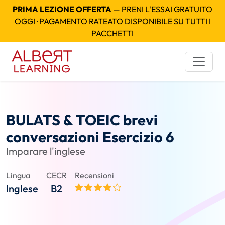
PRIMA LEZIONE OFFERTA
— PRENI L'ESSAI GRATUITO
OGGI · PAGAMENTO RATEATO DISPONIBILE SU TUTTI I
PACCHETTI
BULATS & TOEIC brevi
conversazioni Esercizio 6
Imparare l'inglese
Lingua
CECR
Recensioni
Inglese
B2