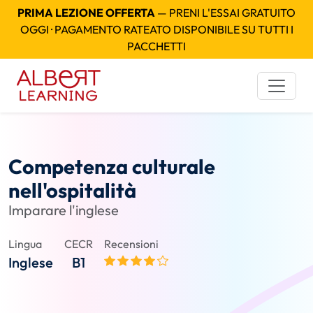
PRIMA LEZIONE OFFERTA
— PRENI L'ESSAI GRATUITO
OGGI · PAGAMENTO RATEATO DISPONIBILE SU TUTTI I
PACCHETTI
Competenza culturale
nell'ospitalità
Imparare l'inglese
Lingua
CECR
Recensioni
Inglese
B1