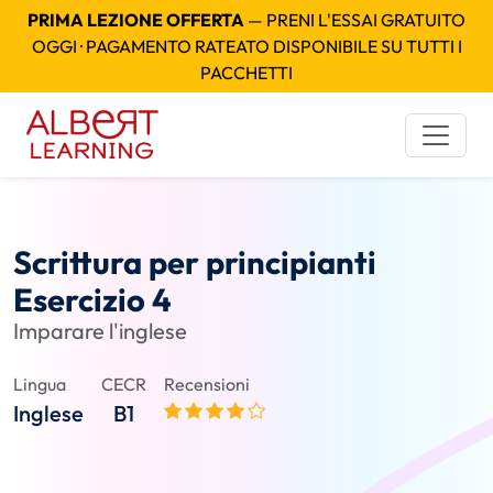
PRIMA LEZIONE OFFERTA
— PRENI L'ESSAI GRATUITO
OGGI · PAGAMENTO RATEATO DISPONIBILE SU TUTTI I
PACCHETTI
Scrittura per principianti
Esercizio 4
Imparare l'inglese
Lingua
CECR
Recensioni
Inglese
B1