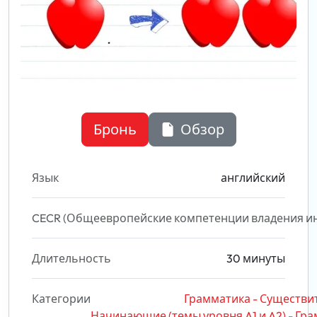
Бронь
Обзор
Язык
английский
CECR (Общеевропейские компетенции владения и
Длительность
30 минуты
Категории
Грамматика - Существ
Начинающие (темы уровня A1 и A2) - Гр