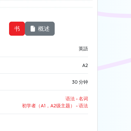
书
概述
英語
A2
30 分钟
语法 - 名词
初学者（A1，A2级主题） - 语法