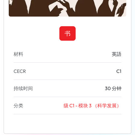
书
材料
英語
CECR
C1
持续时间
30 分钟
分类
级 C1 - 模块 3 （科学发展）