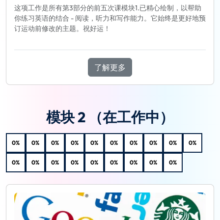
这项工作是所有第3部分的前五次课模块1.已精心绘制，以帮助
你练习英语的结合 - 阅读，听力和写作能力。它始终是更好地预
订运动前修改的主题。祝好运！
了解更多
模块 2 （在工作中）
0%
0%
0%
0%
0%
0%
0%
0%
0%
0%
0%
0%
0%
0%
0%
0%
0%
0%
0%