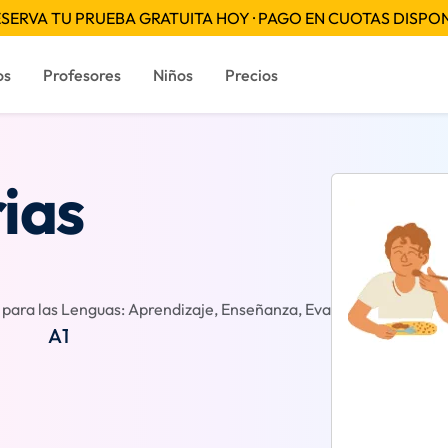
SERVA TU PRUEBA GRATUITA HOY · PAGO EN CUOTAS DISPO
os
Profesores
Niños
Precios
rias
ara las Lenguas: Aprendizaje, Enseñanza, Evaluación
Reseñ
A1