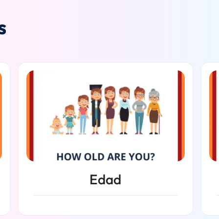
s
Edad