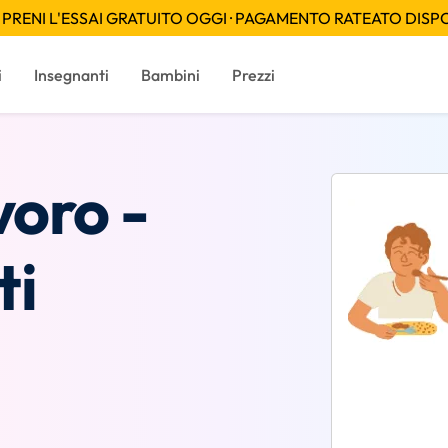
PRENI L'ESSAI GRATUITO OGGI · PAGAMENTO RATEATO DISPON
i
Insegnanti
Bambini
Prezzi
voro -
ti