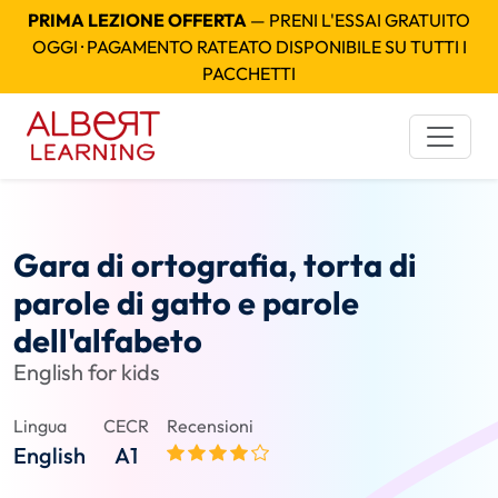
PRIMA LEZIONE OFFERTA
— PRENI L'ESSAI GRATUITO
OGGI · PAGAMENTO RATEATO DISPONIBILE SU TUTTI I
PACCHETTI
Gara di ortografia, torta di
parole di gatto e parole
dell'alfabeto
English for kids
Lingua
CECR
Recensioni
English
A1