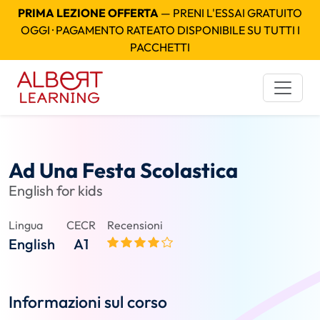
PRIMA LEZIONE OFFERTA
— PRENI L'ESSAI GRATUITO
OGGI · PAGAMENTO RATEATO DISPONIBILE SU TUTTI I
PACCHETTI
Ad Una Festa Scolastica
English for kids
Lingua
CECR
Recensioni
English
A1
Informazioni sul corso