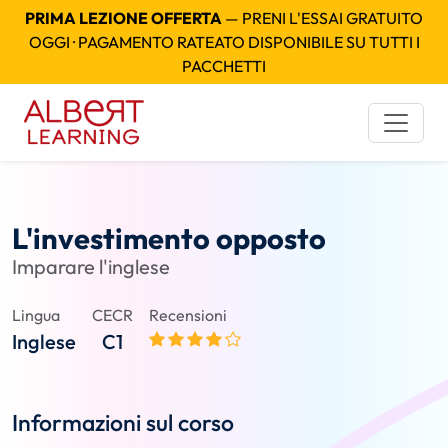
PRIMA LEZIONE OFFERTA
— PRENI L'ESSAI GRATUITO
OGGI · PAGAMENTO RATEATO DISPONIBILE SU TUTTI I
PACCHETTI
L'investimento opposto
Imparare l'inglese
Lingua
CECR
Recensioni
Inglese
C1
Informazioni sul corso